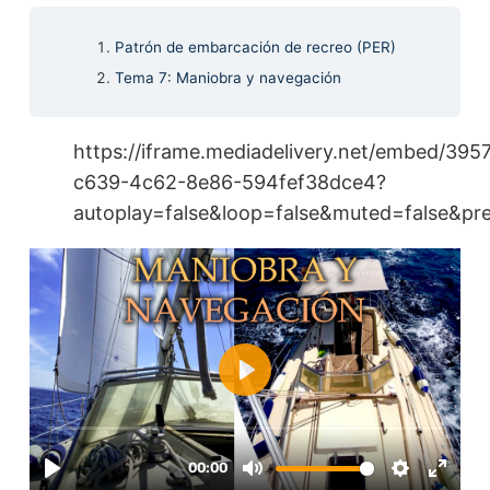
Patrón de embarcación de recreo (PER)
Tema 7: Maniobra y navegación
https://iframe.mediadelivery.net/embed/39
c639-4c62-8e86-594fef38dce4?
autoplay=false&loop=false&muted=false&pre