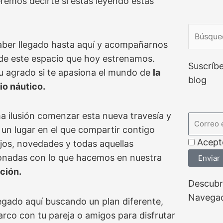
remos decirte si estás leyendo estas
Búsque
ber llegado hasta aquí y acompañarnos
 de este espacio que hoy estrenamos.
Suscríbe
 agrado si te apasiona el mundo de
la
blog
io náutico.
 ilusión comenzar esta nueva travesía y
Correo
 un lugar en el que compartir contigo
electrón
Acept
jos, novedades y todas aquellas
ionadas con lo que hacemos en nuestra
Enviar
ción.
Descubr
Navega
egado aquí buscando un plan diferente,
rco con tu pareja o amigos para disfrutar