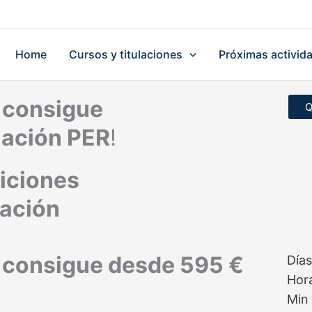
Home
Cursos y titulaciones
Próximas activid
consigue
Q
ulación PER
!
iciones
tación
consigue desde 595 €
Días
Hor
Min