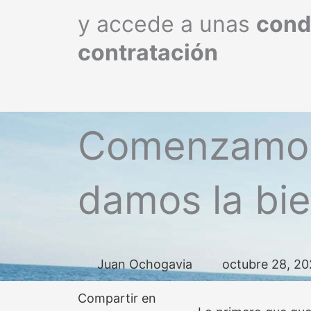
y accede a unas
cond
contratación
Comenzamos 
damos la bie
Juan Ochogavia
octubre 28, 2
Compartir en