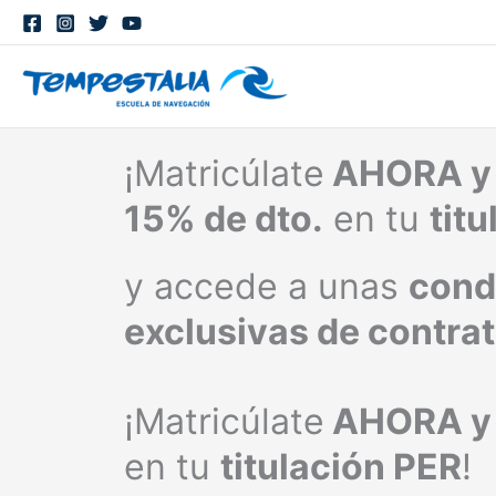
Ir
al
contenido
¡Matricúlate
AHORA y 
15% de dto.
en tu
tit
y accede a unas
cond
exclusivas de contra
¡Matricúlate
AHORA y 
en tu
titulación PER
!