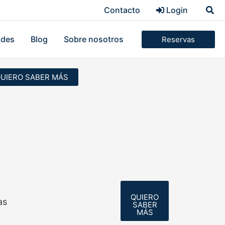
Busc
Contacto
Login
ades
Blog
Sobre nosotros
Reservas
UIERO SABER MÁS
QUIERO
as
SABER
MÁS