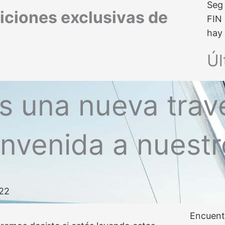
Seg
iciones exclusivas de
FIN
hay 
Úl
una nueva trave
nvenida a nuestr
022
Encuent