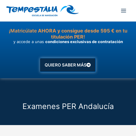
Ir
al
contenido
¡Matricúlate
AHORA y consigue desde 595 €
en tu
titulación PER
!
y accede a unas
condiciones exclusivas de contratación
QUIERO SABER MÁS
Examenes PER Andalucía